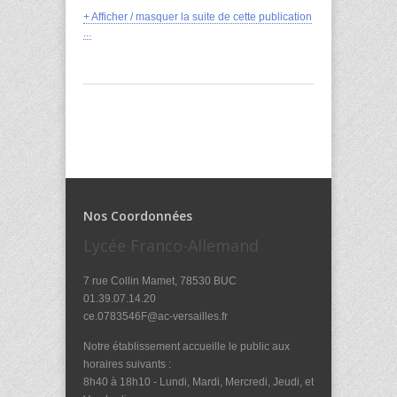
+ Afficher / masquer la suite de cette publication
...
Nos Coordonnées
Lycée Franco-Allemand
7 rue Collin Mamet, 78530 BUC
01.39.07.14.20
ce.0783546F@ac-versailles.fr
Notre établissement accueille le public aux
horaires suivants :
8h40 à 18h10 - Lundi, Mardi, Mercredi, Jeudi, et