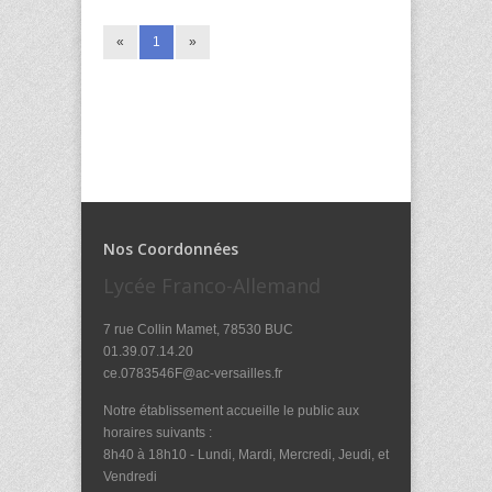
«
1
»
Nos Coordonnées
Lycée Franco-Allemand
7 rue Collin Mamet, 78530 BUC
01.39.07.14.20
ce.0783546F@ac-versailles.fr
Notre établissement accueille le public aux
horaires suivants :
8h40 à 18h10 - Lundi, Mardi, Mercredi, Jeudi, et
Vendredi