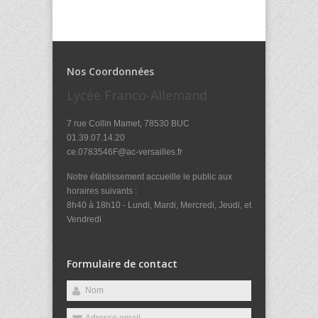
Nos Coordonnées
Lycée Franco-Allemand
7 rue Collin Mamet, 78530 BUC
01.39.07.14.20
ce.0783546F@ac-versailles.fr
Notre établissement accueille le public aux
horaires suivants :
8h40 à 18h10 - Lundi, Mardi, Mercredi, Jeudi, et
Vendredi
Formulaire de contact