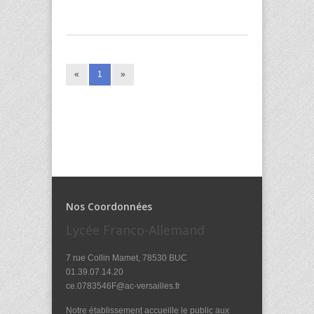
«
1
»
Nos Coordonnées
Lycée Franco-Allemand
7 rue Collin Mamet, 78530 BUC
01.39.07.14.20
ce.0783546F@ac-versailles.fr
Notre établissement accueille le public aux