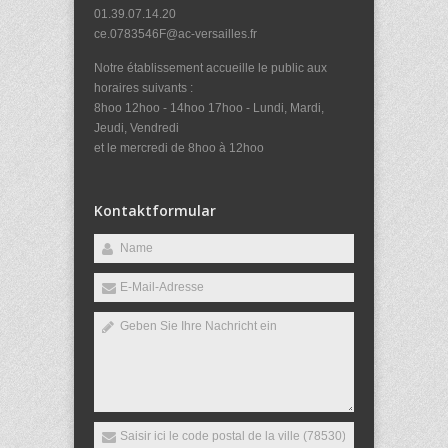
01.39.07.14.20
ce.0783546F@ac-versailles.fr
Notre établissement accueille le public aux
horaires suivants :
8hoo 12hoo - 14hoo 17hoo - Lundi, Mardi,
Jeudi, Vendredi
et le mercredi de 8hoo à 12hoo
Kontaktformular