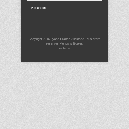
Versenden
Copyright 2016
Lycée Franco-Allemand
Tous droits
réservés
Mentions légales
websco