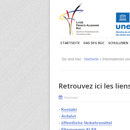
STARTSEITE
DAS DFG BUC
SCHULLEBEN
Sie sind hier :
Startseite
» Informationen un
Retrouvez ici les lien
Sommaire
-
Kontakt
-
Anfahrt
-
öffentliche Verkehrsmittel
-
Elternverein ALFA