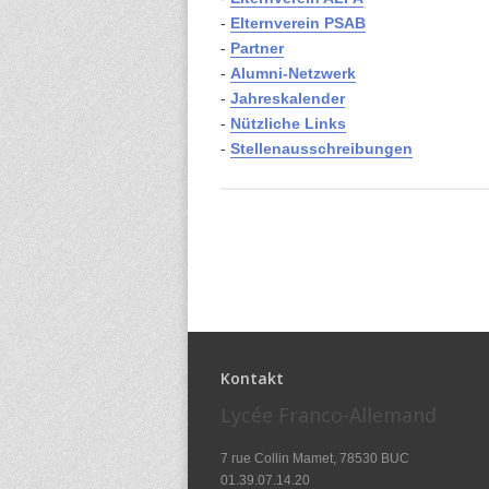
-
Elternverein PSAB
-
Partner
-
Alumni-Netzwerk
-
Jahreskalender
-
Nützliche Links
-
Stellenausschreibungen
Kontakt
Lycée Franco-Allemand
7 rue Collin Mamet, 78530 BUC
01.39.07.14.20