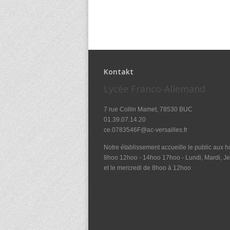
Kontakt
Lycée Franco-Allemand
7 rue Collin Mamet, 78530 BUC
01.39.07.14.20
ce.0783546F@ac-versailles.fr
Notre établissement accueille le public aux ho
8hoo 12hoo - 14hoo 17hoo - Lundi, Mardi, Je
et le mercredi de 8hoo à 12hoo