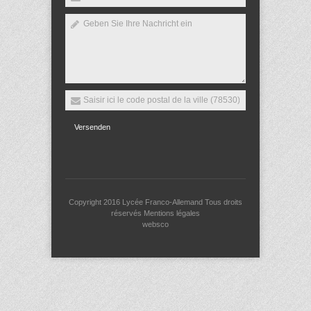
Versenden
Copyright 2016
Lycée Franco-Allemand
Tous droits
réservés
Mentions légales
websco