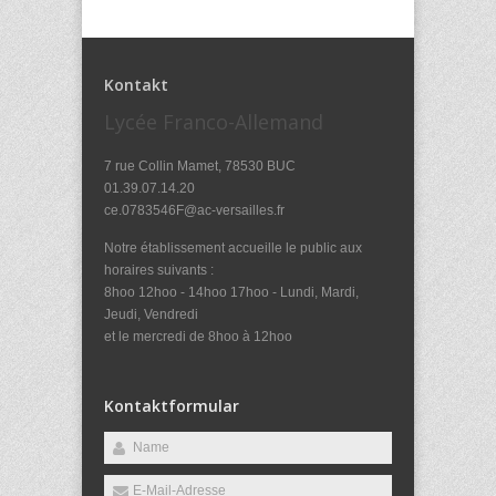
Kontakt
Lycée Franco-Allemand
7 rue Collin Mamet, 78530 BUC
01.39.07.14.20
ce.0783546F@ac-versailles.fr
Notre établissement accueille le public aux
horaires suivants :
8hoo 12hoo - 14hoo 17hoo - Lundi, Mardi,
Jeudi, Vendredi
et le mercredi de 8hoo à 12hoo
Kontaktformular