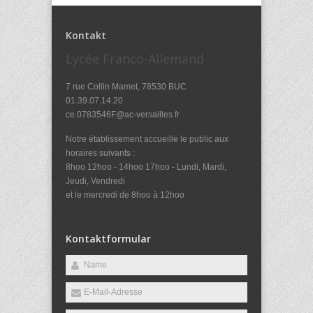
Kontakt
Lycée Franco-Allemand
7 rue Collin Mamet, 78530 BUC
01.39.07.14.20
ce.0783546F@ac-versailles.fr
Notre établissement accueille le public aux
horaires suivants :
8hoo 12hoo - 14hoo 17hoo - Lundi, Mardi,
Jeudi, Vendredi
et le mercredi de 8hoo à 12hoo
Kontaktformular